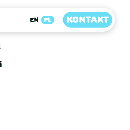
KONTAKT
EN
PL
ji
i