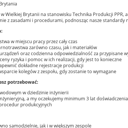
 Brytania
 w Wielkiej Brytanii na stanowisku Technika Produkcji PP
dnie z zasadami i procedurami, podnosząc nasze standardy 
a:
stwa w miejscu pracy przez cały czas
arnotrawstwa zarówno czasu, jak i materiałów
h urządzeń oraz codzienna odpowiedzialność za przypisane 
y ryzyka i pomoc w ich realizacji, gdy jest to konieczne
apewnić dokładne rejestracje produkcji
wsparcie kolegów z zespołu, gdy zostanie to wymagane
esz potrzebować:
awodowym w dziedzinie inżynierii
inżynieryjną, a my oczekujemy minimum 3 lat doświadczenia
 procedur produkcyjnych
wno samodzielnie, jak i w większym zespole