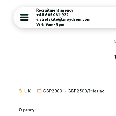
Recruitment agency
+48 665 061-922
v.stretskite@znoydzem.com
WH: 9am - 9pm
UK
GBP2000
-
GBP2500/Miesiąc
O pracy: