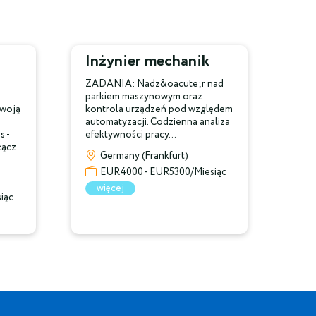
Inżynier mechanik
ZADANIA: Nadz&oacute;r nad
parkiem maszynowym oraz
swoją
kontrola urządzeń pod względem
automatyzacji. Codzienna analiza
 -
efektywności pracy...
łącz
Germany (Frankfurt)
EUR4000 - EUR5300/Miesiąc
więcej
iąc