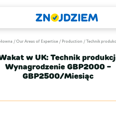
Głowna
Our Areas of Expertise
Production
Technik produkc
Wakat w UK: Technik produkcj
Wynagrodzenie GBP2000 -
GBP2500/Miesiąc