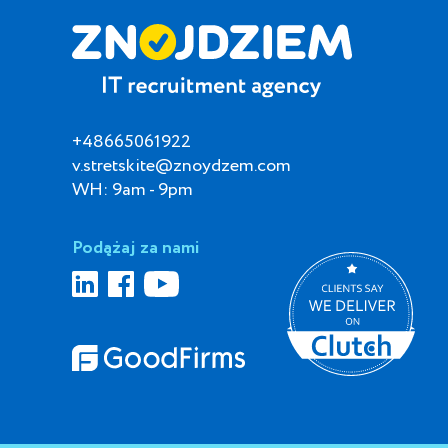
+48665061922
v.stretskite@znoydzem.com
WH: 9am - 9pm
Podążaj za nami