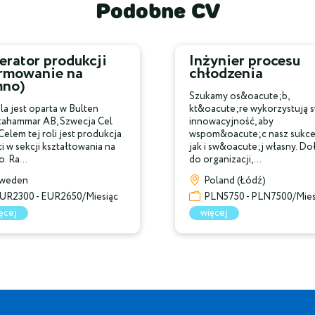
Podobne CV
rator produkcji
Inżynier procesu
ormowanie na
chłodzenia
mno)
Szukamy os&oacute;b,
la jest oparta w Bulten
kt&oacute;re wykorzystują 
tahammar AB, Szwecja Cel
innowacyjność, aby
 Celem tej roli jest produkcja
wspom&oacute;c nasz sukces
i w sekcji kształtowania na
jak i sw&oacute;j własny. Do
. Ra...
do organizacji,...
weden
Poland (Łódź)
UR2300 - EUR2650/Miesiąc
PLN5750 - PLN7500/Mies
ęcej
więcej