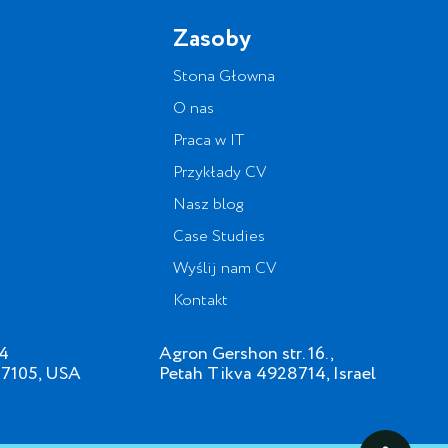
Zasoby
Stona Głowna
O nas
Praca w IT
Przykłady CV
Nasz blog
Case Studies
Wyślij nam CV
Kontakt
34
Agron Gershon str. 16.,
07105, USA
Petah Tikva 4928714, Israel