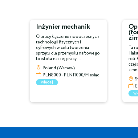
Inżynier mechanik
Ope
(f
zi
O pracy Łączenie nowoczesnych
technologii fizycznych i
cyfrowych w celu tworzenia
Ta ro
sprzętu dla przemysłu naftowego
Hals
to istota naszej pracy....
roli:
częśc
Poland (Warsaw)
zimno
PLN8000 - PLN11000/Miesiąc
S
więcej
E
wi