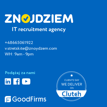
+48665061922
v.stretskite@znoydzem.com
WH: 9am - 9pm
Podążaj za nami