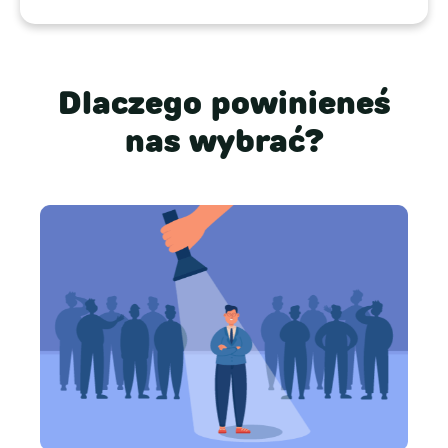
Dlaczego powinieneś
nas wybrać?