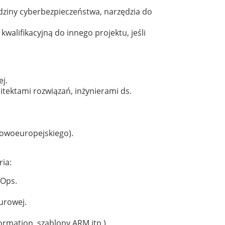
edziny cyberbezpieczeństwa, narzędzia do
alifikacyjną do innego projektu, jeśli
j.
tektami rozwiązań, inżynierami ds.
kowoeuropejskiego).
ria:
sOps.
urowej.
rmation, szablony ARM itp.).