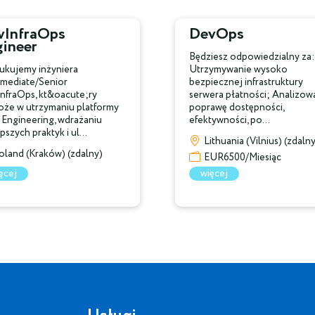
vInfraOps
DevOps
gineer
Będziesz odpowiedzialny za:
ukujemy inżyniera
Utrzymywanie wysoko
rmediate/Senior
bezpiecznej infrastruktury
nfraOps, kt&oacute;ry
serwera płatności; Analizowa
że w utrzymaniu platformy
poprawę dostępności,
 Engineering, wdrażaniu
efektywności, po...
pszych praktyk i ul...
Lithuania (Vilnius) (zdaln
oland (Kraków) (zdalny)
EUR6500/Miesiąc
ęcej
więcej