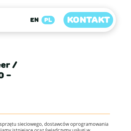
KONTAKT
EN
PL
er /
0 -
ów sprzętu sieciowego, dostawców oprogramowania
amy istniejące oraz świadczymy usługi w