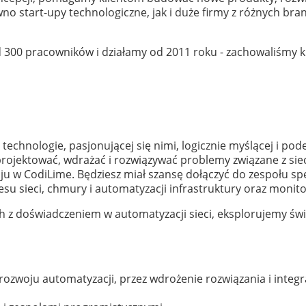
 start-upy technologiczne, jak i duże firmy z różnych branż i
 300 pracowników i działamy od 2011 roku - zachowaliśmy 
echnologie, pasjonującej się nimi, logicznie myślącej i po
sz projektować, wdrażać i rozwiązywać problemy związane z s
ju w CodiLime. Będziesz miał szansę dołączyć do zespołu sp
esu sieci, chmury i automatyzacji infrastruktury oraz monito
h z doświadczeniem w automatyzacji sieci, eksplorujemy św
y rozwoju automatyzacji, przez wdrożenie rozwiązania i inte