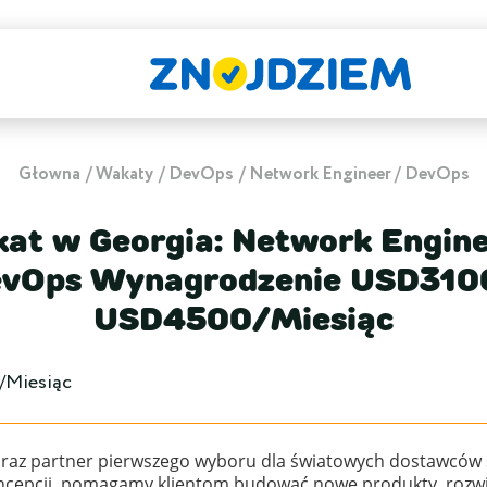
Głowna
Wakaty
DevOps
Network Engineer / DevOps
at w Georgia: Network Engine
vOps Wynagrodzenie USD310
USD4500/Miesiąc
Miesiąc
ci oraz partner pierwszego wyboru dla światowych dostawc
ncepcji, pomagamy klientom budować nowe produkty, rozwij