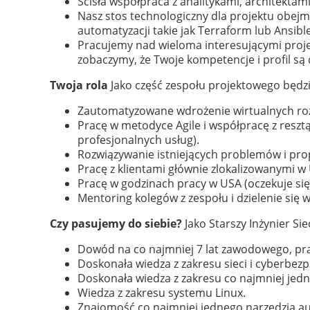
Ścisła współpraca z analitykami, architektam
Nasz stos technologiczny dla projektu obejm
automatyzacji takie jak Terraform lub Ansib
Pracujemy nad wieloma interesującymi projek
zobaczymy, że Twoje kompetencje i profil są
Twoja rola
Jako część zespołu projektowego będzi
Zautomatyzowane wdrożenie wirtualnych roz
Pracę w metodyce Agile i współpracę z reszt
profesjonalnych usług).
Rozwiązywanie istniejących problemów i pro
Pracę z klientami głównie zlokalizowanymi w
Pracę w godzinach pracy w USA (oczekuje się
Mentoring kolegów z zespołu i dzielenie się w
Czy pasujemy do siebie?
Jako Starszy Inżynier Si
Dowód na co najmniej 7 lat zawodowego, pra
Doskonała wiedza z zakresu sieci i cyberbez
Doskonała wiedza z zakresu co najmniej jed
Wiedza z zakresu systemu Linux.
Znajomość co najmniej jednego narzędzia aut