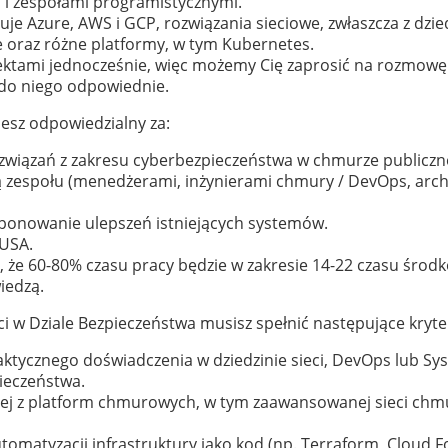
i i zespołami programistycznymi.
uje Azure, AWS i GCP, rozwiązania sieciowe, zwłaszcza z dzi
le oraz różne platformy, w tym Kubernetes.
tami jednocześnie, więc możemy Cię zaprosić na rozmowę kw
 do niego odpowiednie.
esz odpowiedzialny za:
wiązań z zakresu cyberbezpieczeństwa w chmurze publiczne
ą zespołu (menedżerami, inżynierami chmury / DevOps, archi
ponowanie ulepszeń istniejących systemów.
 USA.
, że 60-80% czasu pracy będzie w zakresie 14-22 czasu środ
iedzą.
eci w Dziale Bezpieczeństwa musisz spełnić następujące kryte
ktycznego doświadczenia w dziedzinie sieci, DevOps lub Sy
pieczeństwa.
nej z platform chmurowych, w tym zaawansowanej sieci chm
omatyzacji infrastruktury jako kod (np. Terraform, Cloud Fo