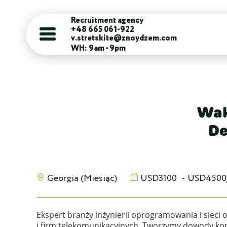
Recruitment agency
+48 665 061-922
v.stretskite@znoydzem.com
WH: 9am - 9pm
Wak
De
Georgia (Miesiąc)
USD3100
-
USD4500/
Ekspert branży inżynierii oprogramowania i sie
i firm telekomunikacyjnych. Tworzymy dowody ko