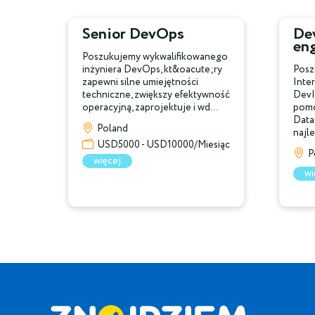
Senior DevOps
De
en
Poszukujemy wykwalifikowanego
inżyniera DevOps, kt&oacute;ry
Posz
zapewni silne umiejętności
Inte
techniczne, zwiększy efektywność
DevI
operacyjną, zaprojektuje i wd...
pomo
Data
Poland
najle
USD5000 - USD10000/Miesiąc
P
więcej
wi