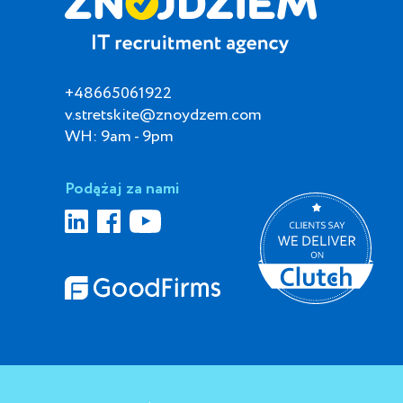
+48665061922
v.stretskite@znoydzem.com
WH: 9am - 9pm
Podążaj za nami