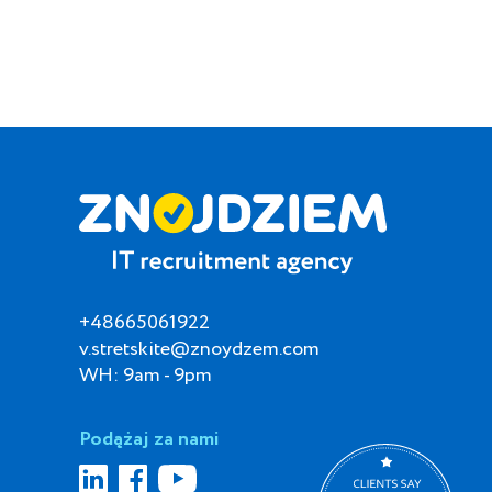
+48665061922
v.stretskite@znoydzem.com
WH: 9am - 9pm
Podążaj za nami