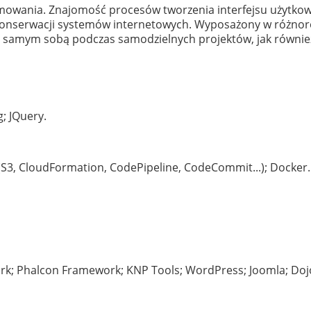
mowania. Znajomość procesów tworzenia interfejsu użytkow
 i konserwacji systemów internetowych. Wyposażony w różnor
zać samym sobą podczas samodzielnych projektów, jak równi
g; JQuery.
(S3, CloudFormation, CodePipeline, CodeCommit...); Docker.
k; Phalcon Framework; KNP Tools; WordPress; Joomla; Dojo; 