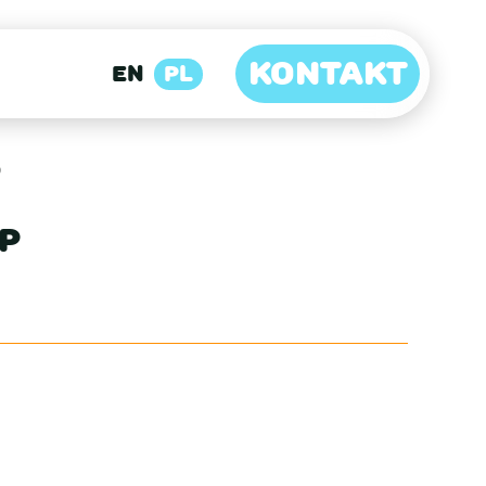
KONTAKT
EN
PL
P
HP