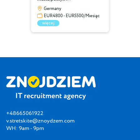
Germany
EUR4800 - EUR5500/Miesiąc
więcej
+48665061922
v.stretskite@znoydzem.com
WH: 9am - 9pm