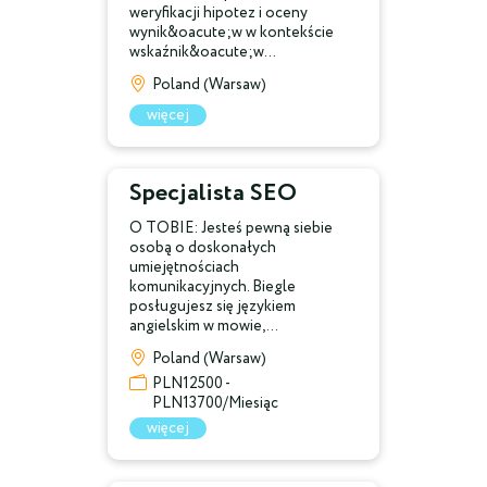
weryfikacji hipotez i oceny
wynik&oacute;w w kontekście
wskaźnik&oacute;w...
Poland (Warsaw)
więcej
Specjalista SEO
O TOBIE: Jesteś pewną siebie
osobą o doskonałych
umiejętnościach
komunikacyjnych. Biegle
posługujesz się językiem
angielskim w mowie,...
Poland (Warsaw)
PLN12500 -
PLN13700/Miesiąc
więcej