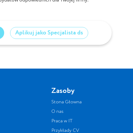
Aplikuj jako Specjalista ds
Zasoby
Stona Głowna
O nas
Praca w IT
Przykłady CV