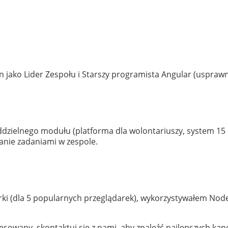
n jako Lider Zespołu i Starszy programista Angular (uspra
 oddzielnego modułu (platforma dla wolontariuszy, system 
anie zadaniami w zespole.
ki (dla 5 popularnych przeglądarek), wykorzystywałem Node
teresowany, skontaktuj się z nami, aby znaleźć najlepszych k