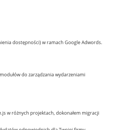
wnienia dostępności) w ramach Google Adwords.
15 modułów do zarządzania wydarzeniami
.js w różnych projektach, dokonałem migracji
andydatów odpowiednich dla Twojej firmy.