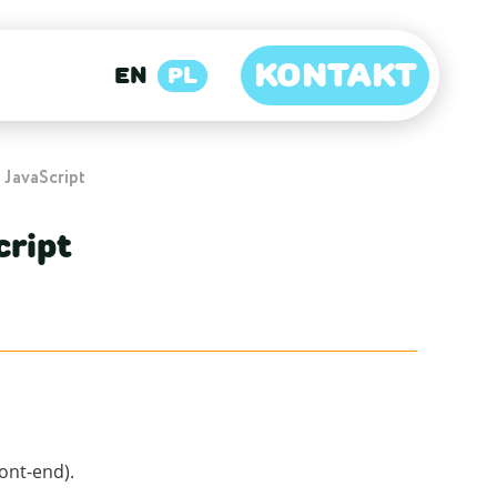
KONTAKT
EN
PL
 JavaScript
cript
ont-end).