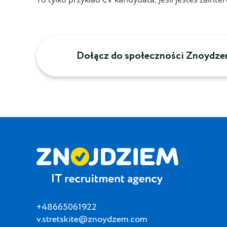
Dołącz do społeczności Znoydze
+48665061922
v.stretskite@znoydzem.com