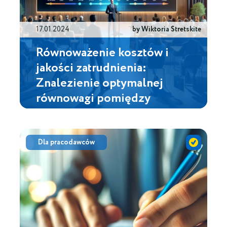
17.01.2024
by Wiktoria Stretskite
Równoważenie kosztów i
jakości zatrudnienia:
Znalezienie optymalnej
równowagi pomiędzy
wydatkami na zatrudnienie a
jakością rekrutowanych
kandydatów
Dla pracodawców