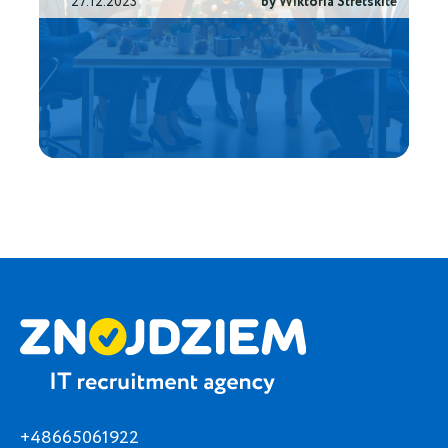
27.12.2023
by Wiktoria Stretskite
+48665061922